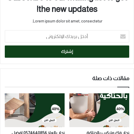
the new updates!
Lorem ipsum dolor sit amet, consectetur.
أدخل
بريدك
الإلكتروني
مقالات ذات صلة
نجار فك وتركيب بالحناكية
نجار بالعلا 0574640856 افضل