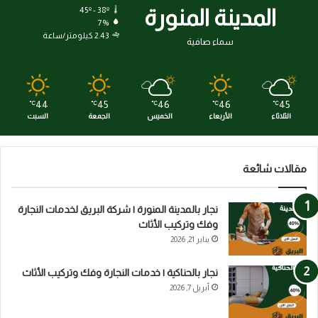
المدينة المنورة
45º - 38º
7%
2.43 كيلومتر/ساعة
سماء صافية
44
45
46
46
45
℃
℃
℃
℃
℃
الثلاثاء
الأربعاء
الخميس
الجمعة
السبت
مقالات شائعة
نجار بالمدينة المنورة | شركة البريق لخدمات النجارة
وفك وتركيب الأثاث
يناير 21, 2026
نجار بالحناكية | خدمات النجارة وفك وتركيب الأثاث
أبريل 7, 2026