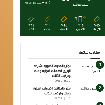
0.85 كيلومتر/ساعة
سماء صافية
43
44
46
46
45
℃
℃
℃
℃
℃
الأربعاء
الخميس
الجمعة
السبت
الأحد
مقالات شائعة
نجار بالمدينة المنورة | شركة
البريق لخدمات النجارة وفك
وتركيب الأثاث
يناير 21, 2026
نجار بالحناكية | خدمات النجارة
وفك وتركيب الأثاث
أبريل 7, 2026