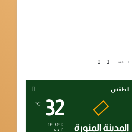
بحث عن
إضافة عمود جانبي
تابعنا
الطقس
32
℃
المدينة المنورة
45º - 32º
17%