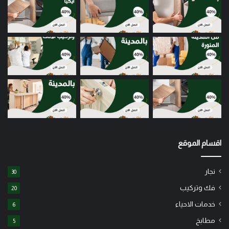
اقسام الموقع
نجار
30
فك وتركيب
20
خدمات الاحياء
6
مطابخ
5