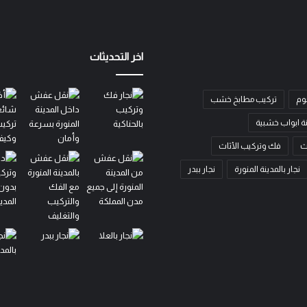
اخر التحديثات
وم
تركيب مطابخ خشب
ة ابواب خشبية
ث
فك وتركيب الأثاث
نجار بالمدينة المنورة
نجار ببدر
نجار
نجار