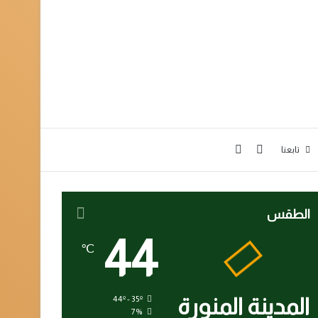
بحث عن
إضافة عمود جانبي
تابعنا
الطقس
44
℃
المدينة المنورة
44º - 35º
7%